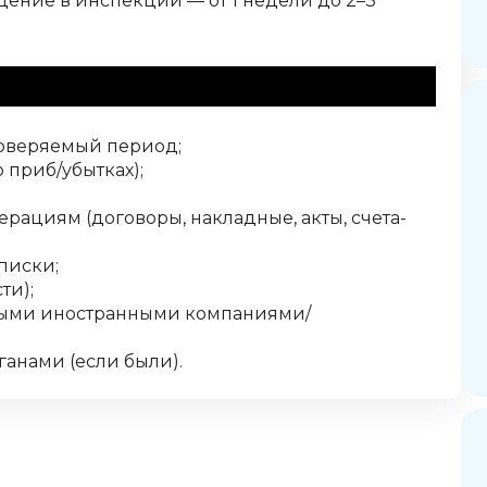
ние в инспекции — от 1 недели до 2–3
ентировочно)
роверяемый период;
о приб/убытках);
ациям (договоры, накладные, акты, счета-
писки;
ти);
мыми иностранными компаниями/
анами (если были).