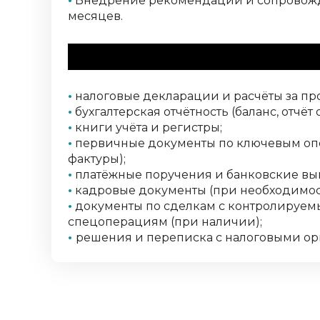
•
Внедрение рекомендаций и сопровожде
месяцев.
Этапы и сроки (ори
•
налоговые декларации и расчёты за п
•
бухгалтерская отчётность (баланс, отчёт 
•
книги учёта и регистры;
•
первичные документы по ключевым опер
фактуры);
•
платёжные поручения и банковские вы
•
кадровые документы (при необходимос
•
документы по сделкам с контролируе
спецоперациям (при наличии);
•
решения и переписка с налоговыми орг