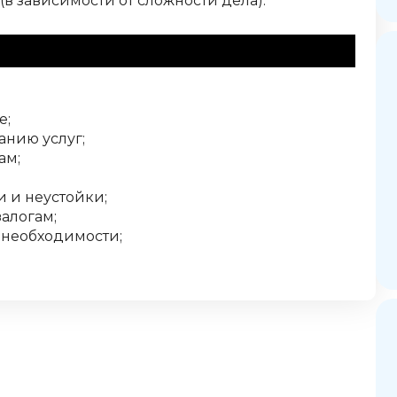
в зависимости от сложности дела).
менты
е;
анию услуг;
ам;
 и неустойки;
алогам;
 необходимости;