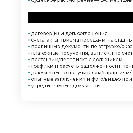
•
Судебное рассмотрение — 2–9 месяцев (
Необходимые доку
•
договор(ы) и доп. соглашения;
•
счета, акты приёма передачи, накладны
•
первичные документы по отгрузке/оказ
•
платёжные поручения, выписки по счет
•
претензии/переписка с должником;
•
графики и расчёты задолженности, пени
•
документы по поручителям/гарантиям/з
•
опытные заключения и фото/видео при
•
учредительные документы.