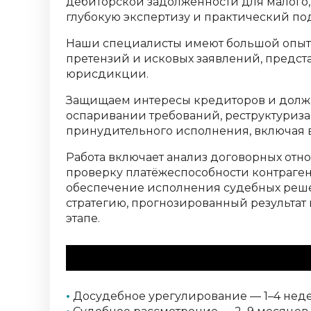
дебиторской задолженности для малого, 
глубокую экспертизу и практический по
Наши специалисты имеют большой опыт 
претензий и исковых заявлений, предст
юрисдикции.
Защищаем интересы кредиторов и долж
оспаривании требований, реструктуриз
принудительного исполнения, включая в
Работа включает анализ договорных отн
проверку платёжеспособности контраген
обеспечение исполнения судебных реш
стратегию, прогнозированный результа
этапе.
Этапы и сроки
•
Досудебное урегулирование — 1–4 неде